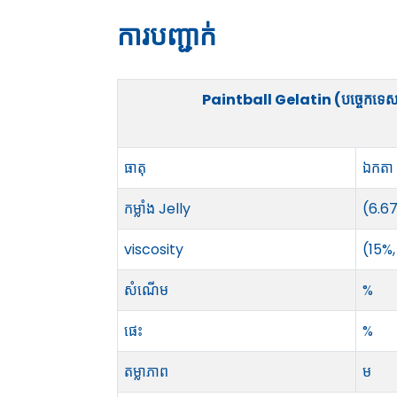
ការបញ្ជាក់
Paintball Gelatin (បច្ចេកទេ
ធាតុ
ឯកតា
កម្លាំង Jelly
(6.67%
viscosity
(15%,
សំណើម
%
ផេះ
%
តម្លាភាព
ម