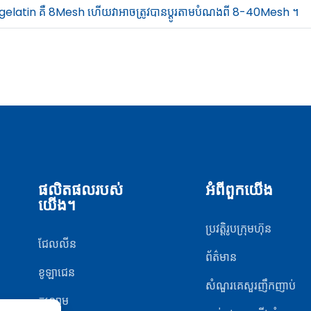
របស់ gelatin គឺ 8Mesh ហើយវាអាចត្រូវបានប្ដូរតាមបំណងពី 8-40Mesh ។
ផលិតផលរបស់
អំពីពួកយើង
យើង។
ប្រវត្តិរូបក្រុមហ៊ុន
ជែលលីន
ព័ត៌មាន
ខូឡាជេន
សំណួរគេសួរញឹកញាប់
កន្សោម