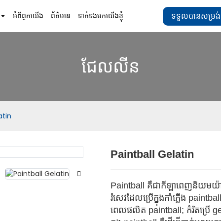
ទទួលបានសម្រង់
អំពីពួកយើង
ព័ត៌មាន
ទាក់ទងមកយើងខ្ញុំ
ជែលលីន
atin
Paintball Gelatin
Loading..
Loading..
Paintball គឺ​ជា​កីឡា​ពេញ​និយម​យ៉ាង
រំសេវដែលប្រើក្នុងកាំភ្លើង paintba
ពេលផលិត paintball; កំរិតប្រើ 