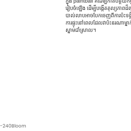
ក្នុង paintball គឺដើម្បីកាត់បន្
រៀបចំឡើង ដើម្បីបង្កើតតុល្យភាពដ៏
បាល់លាបអាចបែកចេញពីការប៉ះទង្គ
ការផ្ទុះនៅពេលដែលវាប៉ះនរណាម្
ស្នាមជាំស្រាល។
om-240Bloom