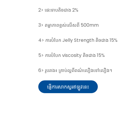
2> ផេះទាបតិចជាង 2%
3> តម្លាភាពខ្ពស់លើសពី 500mm
4> ការបំបែក Jelly Strength តិចជាង 15%
5> ការបំបែក viscosity តិចជាង 15%
6> រូបរាង៖ គ្រាប់ល្អពីពណ៌លឿងទៅលឿង។
ផ្ញើការសាកសួរឥឡូវនេះ