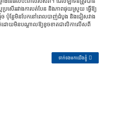
ថយកម្លាំងនៃផលប៉ះពាល់របស់វា។ ជែលឡាទីនត្រូវបាន
ល្អប្រសើររវាងការបត់បែន និងភាពផុយស្រួយ ធ្វើឱ្យ
ិច ប៉ុន្តែមិនបែកនៅពេលបាញ់ដំបូង និងជៀសវាង
នាក់ដោយមិនបណ្តាលឱ្យខូចខាតជាលិកាលើសពី
ទាក់ទងមកយើងខ្ញុំ