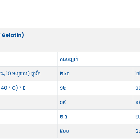
ស Gelatin)
ការបញ្ជាក់
, 10 អង្សាសេ) ផ្ការីក
២៤០
២
 40 ° C) ° E
១៤
១
១៥
១
២.៥
២
៥០០
៥