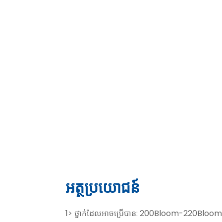
អត្ថប្រយោជន៍
1> ថ្នាក់ដែលអាចប្រើបាន: 200Bloom-220Blo