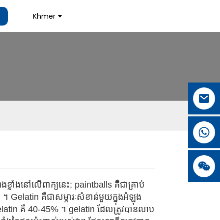
Khmer
.
.
L
L
​ខ្លាំង​នៅ​លើ​ពាក្យ​នេះ; paintballs គឺជាគ្រាប់
ll ។ Gelatin គឺជាសម្ភារៈសំខាន់មួយក្នុងអំឡុង
gelatin គឺ 40-45% ។ gelatin ដែលត្រូវបានលាប