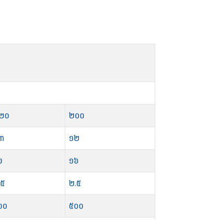
២០
២០០
៣
១២
៦
១៦
.៥
២.៥
០០
៥០០