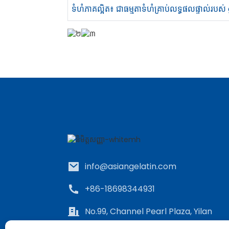
ទំហំភាគល្អិត៖ ជាធម្មតាទំហំគ្រាប់លទ្ធផលផ្ទាល់
info@asiangelatin.com
+86-18698344931
No.99, Channel Pearl Plaza, Yilan
Road, Siming District, Xiamen,