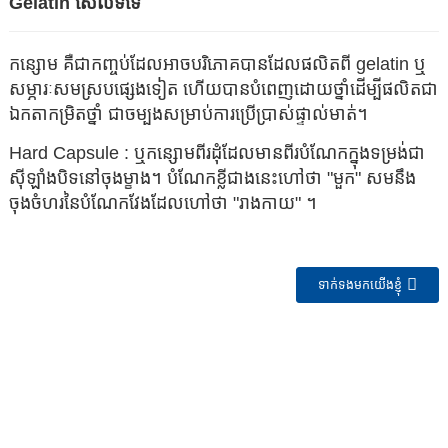
Gelatin សែលទទេ
កន្សោម គឺជាកញ្ចប់ដែលអាចបរិភោគបានដែលផលិតពី gelatin ឬ
សម្ភារៈសមស្របផ្សេងទៀត ហើយបានបំពេញដោយថ្នាំដើម្បីផលិតជា
ឯកតាកម្រិតថ្នាំ ជាចម្បងសម្រាប់ការប្រើប្រាស់ផ្ទាល់មាត់។
Hard Capsule : ឬកន្សោមពីរដុំដែលមានពីរបំណែកក្នុងទម្រង់ជា
ស៊ីឡាំងបិទនៅចុងម្ខាង។ បំណែកខ្លីជាងនេះហៅថា "មួក" សមនឹង
ចុងចំហរនៃបំណែកវែងដែលហៅថា "រាងកាយ" ។
ទាក់ទងមកយើងខ្ញុំ
n