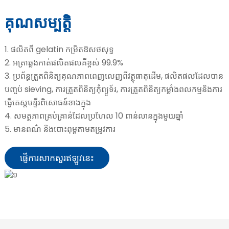
គុណសម្បត្តិ
1. ផលិតពី gelatin កម្រិតឱសថសុទ្ធ
2. អត្រាឆ្លងកាត់ផលិតផលគឺខ្ពស់ 99.9%
3. ប្រព័ន្ធត្រួតពិនិត្យគុណភាពពេញលេញពីវត្ថុធាតុដើម, ផលិតផលដែលបាន
បញ្ចប់ sieving, ការត្រួតពិនិត្យកុំព្យូទ័រ, ការត្រួតពិនិត្យកម្លាំងពលកម្មនិងការ
ធ្វើតេស្តមន្ទីរពិសោធន៍ខាងក្នុង
e
4. សមត្ថភាពគ្រប់គ្រាន់ដែលប្រហែល 10 ពាន់លានក្នុងមួយឆ្នាំ
5. មានពណ៌ និងបោះពុម្ពតាមតម្រូវការ
a
ផ្ញើការសាកសួរឥឡូវនេះ