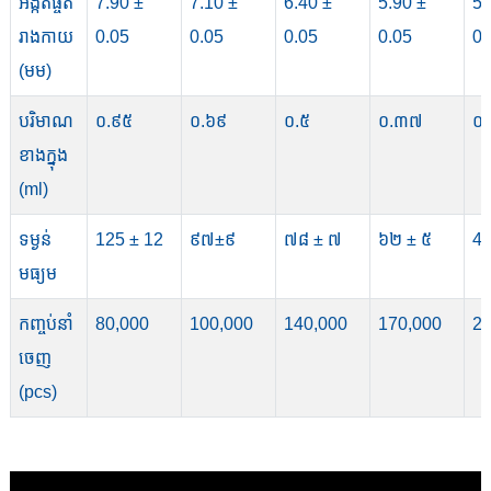
អង្កត់ផ្ចិត
7.90 ±
7.10 ±
6.40 ±
5.90 ±
5.
រាងកាយ
0.05
0.05
0.05
0.05
0.
(មម)
បរិមាណ
០.៩៥
០.៦៩
០.៥
០.៣៧
០
ខាងក្នុង
(ml)
ទម្ងន់
125 ± 12
៩៧±៩
៧៨ ± ៧
៦២ ± ៥
4
មធ្យម
កញ្ចប់នាំ
80,000
100,000
140,000
170,000
24
ចេញ
(pcs)