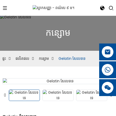
កន្សោម
ផ្ទះ
ផលិតផល
កន្សោម
Gelatin សែលទទេ