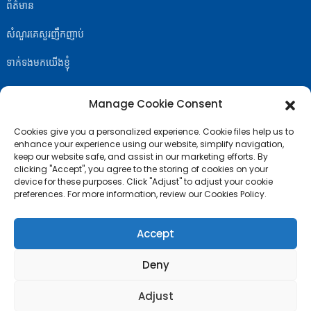
ព័ត៌មាន
សំណួរគេសួរញឹកញាប់
ទាក់ទងមកយើងខ្ញុំ
Manage Cookie Consent
Cookies give you a personalized experience. Cookie files help us to
ធ្វើតាមអាមេរិក
enhance your experience using our website, simplify navigation,
keep our website safe, and assist in our marketing efforts. By
clicking "Accept", you agree to the storing of cookies on your
device for these purposes. Click "Adjust" to adjust your cookie
preferences. For more information, review our Cookies Policy.
Accept
Deny
Adjust
© រក្សាសិទ្ធិ - 2010-2024 : រក្សាសិទ្ធិគ្រប់យ៉ាង
- ផែនទីគេហទំព័រ
ប្លុកកំពូល