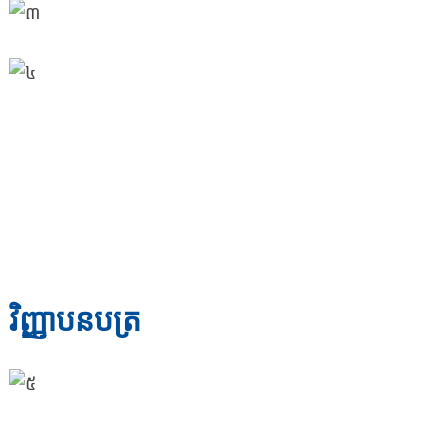
វិញ្ញាបនបត្រ