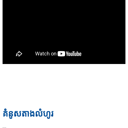
គំនូសតាងលំហូរ