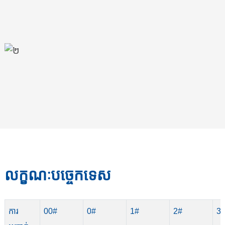
លក្ខណៈបច្ចេកទេស
ការ
00#
0#
1#
2#
3