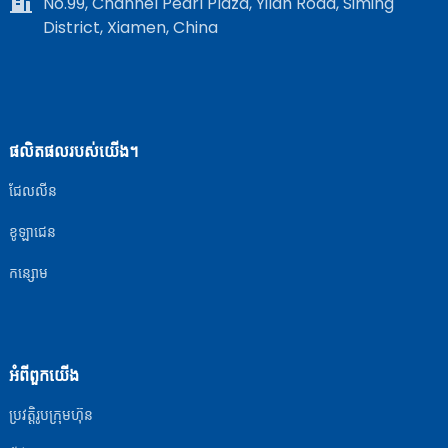
No.99, Channel Pearl Plaza, Yilan Road, Siming
District, Xiamen, China
ផលិតផលរបស់យើង។
ជែលលីន
ខូឡាជេន
កន្សោម
អំពីពួកយើង
ប្រវត្តិរូបក្រុមហ៊ុន