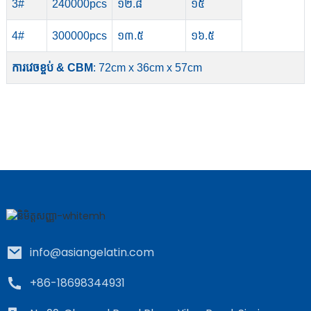
3#
240000pcs
១២.៨
១៥
4#
300000pcs
១៣.៥
១៦.៥
ការវេចខ្ចប់ & CBM
: 72cm x 36cm x 57cm
info@asiangelatin.com
+86-18698344931