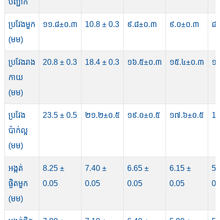
បញ្ជាក់
ប្រវែងមួក
១១.៨±០.៣
10.8 ± 0.3
៩.៨±០.៣
៩.០±០.៣
៨
(មម)
ប្រវែងរាង
20.8 ± 0.3
18.4 ± 0.3
១៦.៥±០.៣
១៥.៤±០.៣
១
កាយ
(មម)
ប្រវែង
23.5 ± 0.5
២១.២±០.៥
១៩.០±០.៥
១៧.៦±០.៥
15
ប៉ាក់ល្អ
(មម)
អង្កត់
8.25 ±
7.40 ±
6.65 ±
6.15 ±
5.
ផ្ចិតមួក
0.05
0.05
0.05
0.05
0.
(មម)