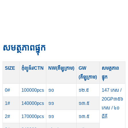
សមត្ថភាពផ្ទុក
SIZE
កុំព្យូទ័រ/CTN
NW(គីឡូក្រាម)
GW
សមត្ថភាព
(គីឡូក្រាម)
ផ្ទុក
0#
100000pcs
១០
១២.៥
147 កេស /
20GP
៣៥៦
1#
140000pcs
១១
១៣.៥
កេស / ៤០
2#
170000pcs
១១
១៣.៥
ជីភី