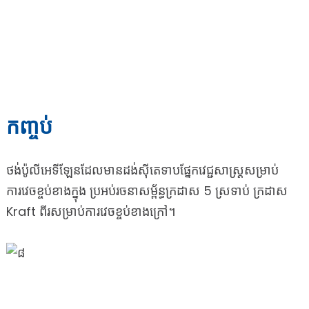
កញ្ចប់
ថង់ប៉ូលីអេទីឡែនដែលមានដង់ស៊ីតេទាបផ្នែកវេជ្ជសាស្រ្តសម្រាប់
ការវេចខ្ចប់ខាងក្នុង ប្រអប់រចនាសម្ព័ន្ធក្រដាស 5 ស្រទាប់ ក្រដាស
Kraft ពីរសម្រាប់ការវេចខ្ចប់ខាងក្រៅ។