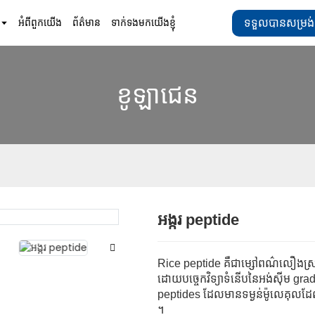
ទទួលបានសម្រង់
អំពីពួកយើង
ព័ត៌មាន
ទាក់ទងមកយើងខ្ញុំ
ខូឡាជេន
អង្ករ peptide
Loading..
Loading..
Rice peptide គឺជាម្សៅពណ៌លឿងស្រាល 
ដោយបច្ចេកវិទ្យាទំនើបនៃអង់ស៊ីម gr
peptides ដែលមានទម្ងន់ម៉ូលេគុលដ
។