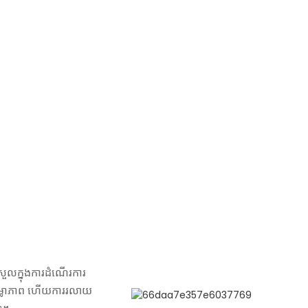
ួលក្នុងការដំណើរការ
ម្លាភាព ហើយការរលាយ