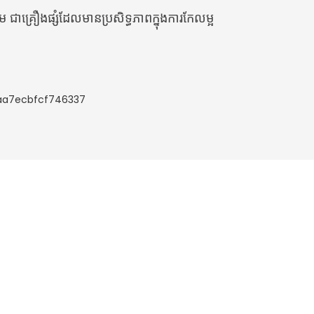
ើម ជាគ្រឿងផ្សំដែលមានប្រសិទ្ធភាពក្នុងការកែលម្អ