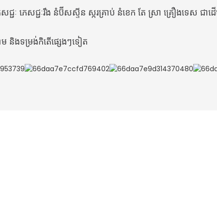
ជ្ជៈ ភេសជ្ជៈរឹង នំប៊ីសស្ទីន ស្ករគ្រាប់ នំខេក តែ ស្រា គ្រឿងទេស ជាដ
្សោម និងទម្រង់កិតើផ្សេងៗទៀត