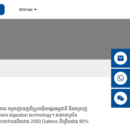
Khmer
.
.
L
L
ចម្រាញ់ចេញពីប្រូតេអ៊ីនអង្ករធម្មជាតិ និងចម្រាញ់
adient digestion technology។ សមាមាត្រនៃ
ែលទាក់ទងតិចជាង 2000 Daltons គឺច្រើនជាង 90%