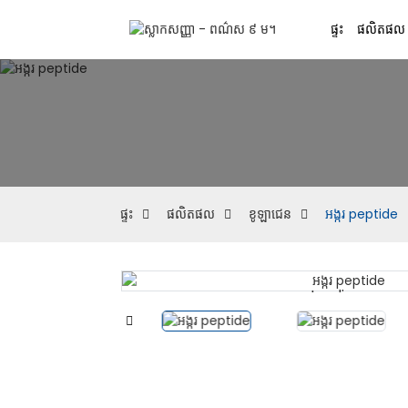
ផ្ទះ
ផលិតផល
ផ្ទះ
ផលិតផល
ខូឡាជេន
អង្ករ peptide
Loading...
Loading...