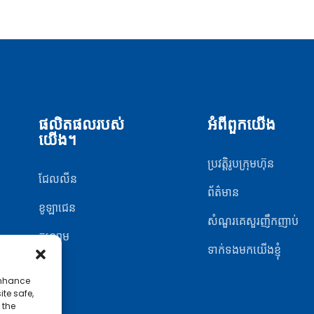
ផលិតផលរបស់
អំពីពួកយើង
យើង។
ប្រវត្តិរូបក្រុមហ៊ុន
ជែលលីន
ព័ត៌មាន
ខូឡាជេន
សំណួរគេសួរញឹកញាប់
កន្សោម
ទាក់ទងមកយើងខ្ញុំ
enhance
ite safe,
 the