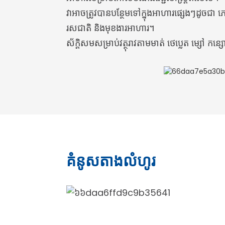
វាអាចត្រូវបានបន្ថែមទៅក្នុងអាហារផ្សេងៗដូចជា ភេស
រសជាតិ និងមុខងារអាហារ។
ស័ក្តិសមសម្រាប់វត្ថុរាវតាមមាត់ ថេប្លេត ម្សៅ កន
គំនូសតាងលំហូរ