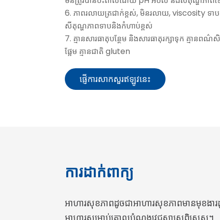
មិនត្រូវបានប៉ះពាល់ដោយ pH អំបិល និងសីតុណ្ហភាពទ
6. ភាពរលាយត្រជាក់ខ្ពស់, មិនរលាយ, viscosity ទាប
សីតុណ្ហភាពទាបនិងកំហាប់ខ្ពស់
7. គ្មានសារធាតុបន្ថែម និងសារធាតុរក្សាទុក គ្មានពណ៌សិប
ផ្អែម គ្មានជាតិ gluten
ផ្ញើការសាកសួរឥឡូវនេះ
ការដាក់ពាក្យ
អាហារ​សុខភាព​ដូចជា​អាហារ​សុខភាព​មាន​មុខងារ​ដ
អាហារសម្រាប់គោលបំណងវេជ្ជសាស្រ្តពិសេស។