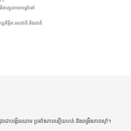
េ។
និងស្ថេរភាពកម្ដៅនៅ
្បនិម្មិត រសជាតិ និងជាតិ
ូច​ជា​បង្កើន​ឈាម ប្រឆាំង​ភាព​នឿយហត់ និង​ពង្រឹង​ភាពស៊ាំ។