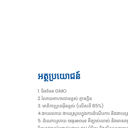
អត្ថប្រយោជន៍
1. មិនមែន GMO
2 រំលាយអាហារបានខ្ពស់ គ្មានក្លិន
3. មាតិកាប្រូតេអ៊ីនខ្ពស់ (លើសពី 85%)
4.ងាយរលាយ ងាយស្រួលក្នុងការដំណើរការ និងងាយស្រ
5. ដំណោះស្រាយ aqueous គឺច្បាស់លាស់ និងមានត