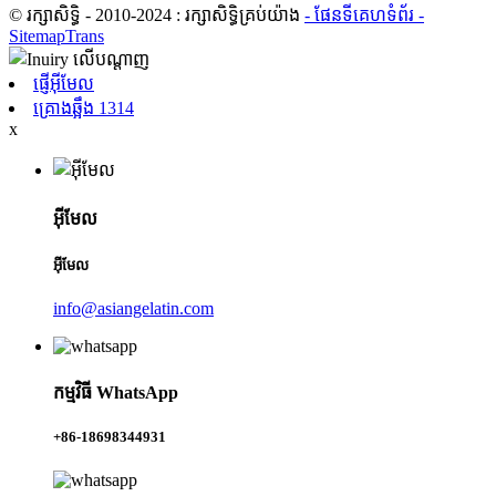
© រក្សាសិទ្ធិ - 2010-2024 : រក្សាសិទ្ធិគ្រប់យ៉ាង
- ផែនទីគេហទំព័រ
-
SitemapTrans
ផ្ញើអ៊ីមែល
គ្រោងឆ្អឹង 1314
x
អ៊ីមែល
អ៊ីមែល
info@asiangelatin.com
កម្មវិធី WhatsApp
+86-18698344931