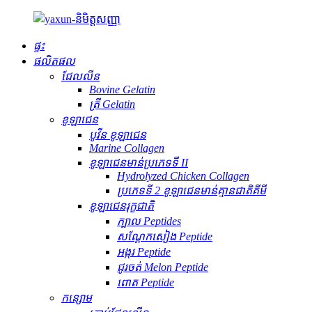
ផ្ទះ
ផលិតផល
ជែលលីន
Bovine Gelatin
ត្រី Gelatin
ខូឡាជេន
បូវីន ខូឡាជេន
Marine Collagen
ខូឡាជេនមាន់ប្រភេទទី II
Hydrolyzed Chicken Collagen
ប្រភេទទី 2 ខូឡាជេនមាន់គ្មានជាតិគីមី
ខូឡាជេនរុក្ខជាតិ
ក្បាល Peptides
សណ្តែកសៀង Peptide
អង្ករ Peptide
ជូរចត់ Melon Peptide
ពោត Peptide
កន្សោម