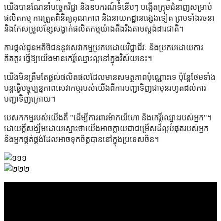
យើងបានណែនាំបច្ចេកវិជ្ជា និងឧបករណ៍ទំនើបៗ បង្កើតក្រុមជំនាញសម្រាប់
ផលិតកម្ម ការត្រួតពិនិត្យគុណភាព និងនាយកដ្ឋានផ្សេងទៀត ព្រមទាំងរចនា
និងកែសម្រួលខ្សែសង្វាក់ផលិតកម្មយ៉ាងតឹងរឹងតាមស្តង់ដារជាតិ។
ការផ្តល់ជូនអតិថិជននូវសេវាកម្មប្រកបដោយវិជ្ជាជីវៈ និងប្រកបដោយការ
គិតគូរ ធ្វើឱ្យយើងមានកេរ្តិ៍ឈ្មោះល្អនៅក្នុងវិស័យនេះ។
យើងមិនត្រឹមតែផ្តល់ផលិតផលដែលមានសមត្ថភាពប៉ុណ្ណោះទេ ប៉ុន្តែថែមទាំង
បន្តធ្វើបច្ចុប្បន្នភាពសេវាកម្មរបស់យើងពីការបញ្ជាទិញជាមុនរហូតដល់ការ
បញ្ជាទិញក្រោយ។
បេសកកម្មរបស់យើងគឺ "ដើម្បីការពារម៉ាកយីហោ និងកេរ្តិ៍ឈ្មោះរបស់អ្នក"។
ដោយក្តីសង្ឃឹមដោយស្មោះថាយើងអាចក្លាយជាជម្រើសដ៏ល្អបំផុតរបស់អ្នក
និងអ្នកផ្គត់ផ្គង់ដែលអាចទុកចិត្តបាននៅក្នុងប្រទេសចិន។