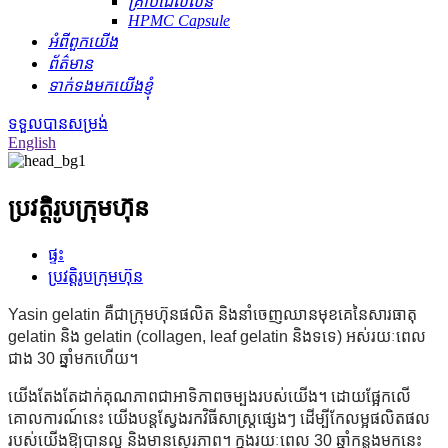
គ្រាប់ជែលលីន
HPMC Capsule
អំពីពួកយើង
ព័ត៌មាន
ទាក់ទងមកយើងខ្ញុំ
ទទួលបានសម្រង់
English
ប្រវត្តិរូបក្រុមហ៊ុន
ផ្ទះ
ប្រវត្តិរូបក្រុមហ៊ុន
Yasin gelatin គឺជាក្រុមហ៊ុនផលិត និងនាំចេញឈានមុខគេនៃសារធាតុ
gelatin និង gelatin (collagen, leaf gelatin និងទទេ) អស់រយៈពេល
ជាង 30 ឆ្នាំមកហើយ។
យើងតែងតែដាក់គុណភាពជាអាទិភាពចម្បងរបស់យើង។ ដោយផ្អែកលើ
គោលការណ៍នេះ យើងបន្តស្វែងរកវិធីសាស្រ្តផ្សេងៗ ដើម្បីកែលម្អផលិតផល
របស់យើងឱ្យបានល្អ និងមានស្ថេរភាព។ ក្នុងរយៈពេល 30 ឆ្នាំកន្លងមកនេះ