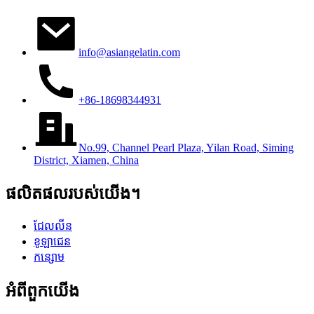
info@asiangelatin.com
+86-18698344931
No.99, Channel Pearl Plaza, Yilan Road, Siming
District, Xiamen, China
ផលិតផលរបស់យើង។
ជែលលីន
ខូឡាជេន
កន្សោម
អំពីពួកយើង