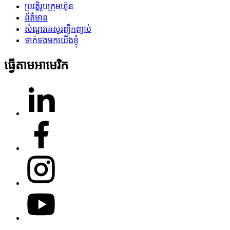
ប្រវត្តិរូបក្រុមហ៊ុន
ព័ត៌មាន
សំណួរគេសួរញឹកញាប់
ទាក់ទងមកយើងខ្ញុំ
ធ្វើតាមអាមេរិក