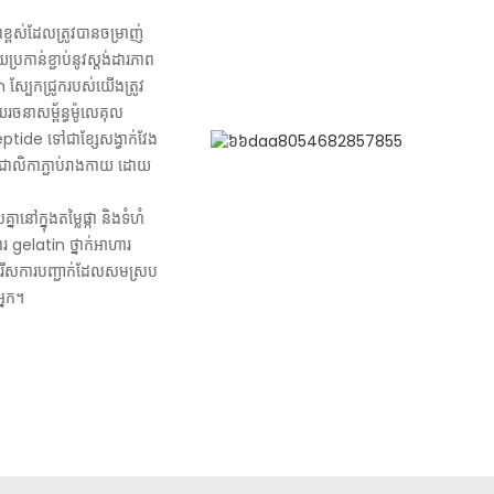
្ពស់ដែលត្រូវបានចម្រាញ់
រកាន់ខ្ជាប់នូវស្តង់ដារភាព
 ស្បែកជ្រូករបស់យើងត្រូវ
យរចនាសម្ព័ន្ធម៉ូលេគុល
tide ទៅជាខ្សែសង្វាក់វែង
់ជាលិកាភ្ជាប់រាងកាយ ដោយ
ានៅក្នុងតម្លៃផ្កា និងទំហំ
ារ gelatin ថ្នាក់អាហារ
ើសរើសការបញ្ជាក់ដែលសមស្រប
្នក។