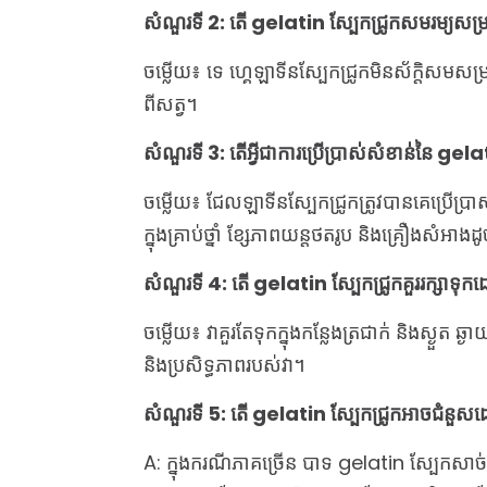
សំណួរទី 2: តើ gelatin ស្បែកជ្រូកសមរម្យសម្
ចម្លើយ៖ ទេ ហ្គេឡាទីន​ស្បែក​ជ្រូក​មិន​ស័ក្តិសម​សម្
ពី​សត្វ។
សំណួរទី 3: តើអ្វីជាការប្រើប្រាស់សំខាន់នៃ gela
ចម្លើយ៖ ជែលឡាទីនស្បែកជ្រូកត្រូវបានគេប្រើប្រ
ក្នុងគ្រាប់ថ្នាំ ខ្សែភាពយន្តថតរូប និងគ្រឿងស
សំណួរទី 4: តើ gelatin ស្បែកជ្រូកគួររក្សា
ចម្លើយ៖ វាគួរតែទុកក្នុងកន្លែងត្រជាក់ និងស្ងួត 
និងប្រសិទ្ធភាពរបស់វា។
សំណួរទី 5: តើ gelatin ស្បែកជ្រូកអាចជំនួសដ
A: ក្នុងករណីភាគច្រើន បាទ gelatin ស្បែកសាច់ជ្