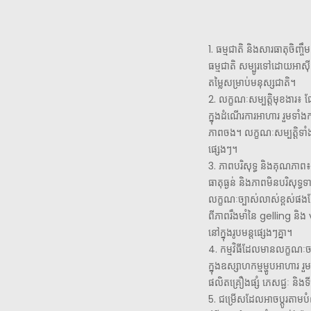
1. ធម្មជាតិ និងសារធាតុចិញ្ចឹ
ធម្មជាតិ សម្បូរទៅដោយអាស៊ីត
តម្លៃសម្រាប់មនុស្សជាតិ។
2. លក្ខណៈសម្បត្តិមុខងារ៖
ក្នុងដំណើរការអាហារ រួមទាំ
ភាពចង។ លក្ខណៈសម្បត្តិទាំងនេ
ផ្សេងៗ។
3. ភាពបរិសុទ្ធ និងគុណភា
ធាតុធ្ងន់ និងភាពមិនបរិសុទ្
លក្ខណៈច្បាស់លាស់ខ្ពស់ផងដ
ពីភាពរឹងមាំនៃ gelling និង 
នៅក្នុងរូបមន្តផ្សេងៗគ្នា។
4. កម្មវិធីដែលមានលក្ខណៈចម
ក្នុងឧស្សាហកម្មម្ហូបអាហារ 
ផលិតគ្រឿងផ្សំ ភេសជ្ជៈ និងទី
5. ជម្រើសដែលអាចប្ដូរតាម