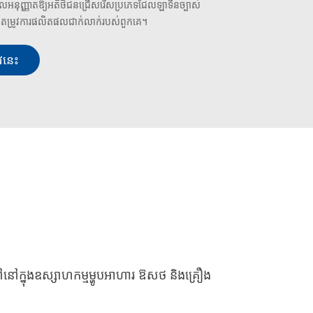
អនុញ្ញាតឱ្យអតិថិជនជ្រើសរើសប្រភេទជែលឡាទីនច្បាស់
ម្រូវការផលិតផលជាក់លាក់របស់ពួកគេ។
វនេះ
ទៅនៅក្នុងឧស្សាហកម្មម្ហូបអាហារ ឱសថ និងគ្រឿង