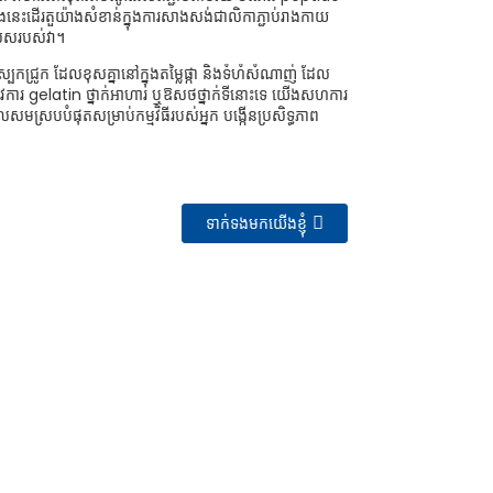
ងនេះដើរតួយ៉ាងសំខាន់ក្នុងការសាងសង់ជាលិកាភ្ជាប់រាងកាយ
សេសរបស់វា។
បែកជ្រូក ដែលខុសគ្នានៅក្នុងតម្លៃផ្កា និងទំហំសំណាញ់ ដែល
កត្រូវការ gelatin ថ្នាក់អាហារ ឬឱសថថ្នាក់ទីនោះទេ យើងសហការ
ដែលសមស្របបំផុតសម្រាប់កម្មវិធីរបស់អ្នក បង្កើនប្រសិទ្ធភាព
ទាក់ទងមកយើងខ្ញុំ