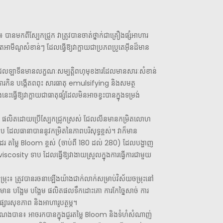
ម៖ បានមកពីស្បែកជ្រូក វាត្រូវបានចាត់ថ្នាក់ជាគ្រឿងផ្សំអាហារ
អាមីណូសំខាន់ៗ ដែលធ្វើឱ្យវាក្លាយជាប្រភពប្រូតេអ៊ីនដ៏មាន
 ជែលឡាទីនមានលក្ខណៈសម្បត្តិពហុមុខងារដែលមានសារៈសំខាន់
ងការកិន បង្កើតពពុះ សារធាតុ emulsifying និងសមត្ថ
ះធ្វើឱ្យវាក្លាយជាធាតុផ្សំដែលមិនអាចខ្វះបានក្នុងទម្រង់
ព៖ ផលិតដោយប្រើស្បែកជ្រូកស្រស់ ជែលលីនមានកម្រិតលោហ
ធទាប ដែលធានាបាននូវកម្រិតនៃភាពបរិសុទ្ធខ្ពស់។ វាក៏មាន
ែរ តម្លៃ Bloom ខ្ពស់ (ចាប់ពី 180 ដល់ 280) ដែលបង្ហាញ
viscosity ទាប ដែលធ្វើឱ្យវាងាយស្រួលក្នុងការធ្វើការជាមួយ
្រុះ៖ ត្រូវបានរចនាឡើងយ៉ាងជាក់លាក់សម្រាប់វិស័យចម្រុះនៅ
រួមមាន បង្អែម បង្អែម ផលិតផលទឹកដោះគោ ការកែច្នៃសាច់ ការ
ផ្សារសុខភាព និងអាហារូបត្ថម្ភ។
បំណងបាន៖ អាចរកបានក្នុងជួរតម្លៃ Bloom និងទំហំសំណាញ់