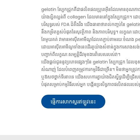
gelatin ស្បែកជ្រូកគឺជាផលិតផលប្រូតេអ៊ីនដែលមានគុណភាពខ
យ៉ាងល្អិតល្អន់ពី collagen ដែលមាននៅក្នុងស្បែកជ្រូក។ ដោយប្
បរិសុទ្ធរបស់ FDA ដ៏តឹងរឹង យើងធានាថារាល់កញ្ចប់នៃ gelatin
នឹងកម្រិតខ្ពស់បំផុតនៃសុវត្ថិភាព និងភាពបរិសុទ្ធ។ លក្ខណៈដោ
តែមួយគត់ វាមានអាស៊ីតអាមីណូដែលតភ្ជាប់តាមរយៈចំណង pep
ដោយអាស៊ីតអាមីណូទាំងនេះដើរតួយ៉ាងសំខាន់ក្នុងការសាងសង
បញ្ជាក់ពីលក្ខណៈសម្បត្តិជីវមុខងារពិសេសរបស់វា។
យើងផ្តល់ជូននូវប្រភេទផ្សេងៗនៃ gelatin ស្បែកជ្រូក ដែលខុសគ្ន
សំណាញ់ ដែលបំពេញតម្រូវការកម្មវិធីជាច្រើន។ មិនថាអ្នកត្រូវក
ឬឱសថថ្នាក់ទីនោះទេ យើងសហការគ្នាយ៉ាងជិតស្និទ្ធដើម្បីជ្រ
បំផុតសម្រាប់កម្មវិធីរបស់អ្នក បង្កើនប្រសិទ្ធភាពផលិតផលរបស់អ
ផ្ញើការសាកសួរឥឡូវនេះ