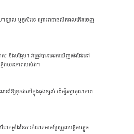
អាហារ​ហាឡាល ឬ​កូស័រ​ទេ ព្រោះ​វា​ជា​ផលិតផល​កើត​ចេញ​
 ម៉ាស និងបង្អែម។ វាត្រូវបានគេរកឃើញផងដែរនៅ
បត្តិវាយនភាពរបស់វា។
ណែនាំឱ្យទុកវានៅក្នុងធុងខ្យល់ ដើម្បីរក្សាគុណភាព
ាកម្លាំងនៃការកំណត់អាចប្រែប្រួលបន្តិចបន្តួច