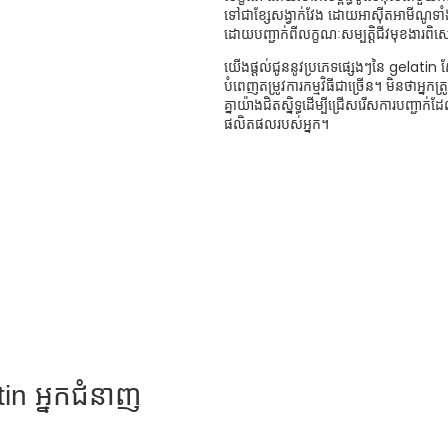
ទៅជាខ្សែសង្វាក់វែង ដោយអាស៊ីតអាមីណូទាំ
ដោយបញ្ជាក់ពីលក្ខណៈសម្បត្តិជីវមុខងារពិ
យើងផ្តល់ជូននូវប្រភេទផ្សេងៗនៃ gelatin ស្
បំពេញតម្រូវការកម្មវិធីជាច្រើន។ មិនថាអ្ន
គ្នាយ៉ាងជិតស្និទ្ធដើម្បីជ្រើសរើសការបញ្ជាក់
ផលិតផលរបស់អ្នក។
in អ្នកជំនាញ