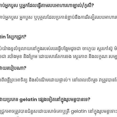
រាប់អ្នកបួស ឬអ្នកដែលធ្វើតាមរបបអាហារហាឡាល់/កូសឺ?
រាប់​អ្នក​បួស អ្នក​បួស ឬ​បុគ្គល​ដែល​ប្រកាន់​ខ្ជាប់​នឹង​ការ​រឹតត្បិត​របប
tin ស្បែកជ្រូក?
ាស់យ៉ាងទូលំទូលាយនៅក្នុងរបស់របរធ្វើបង្អែមដូចជា ចាហួយ ស្ករកៅស៊ូ
ំអាងដូចជា របាំងមុខ និងក្រែម ដោយសារតែការចង ស្ថេរភាព និងលក្ខណៈសម្
ទុកដោយរបៀបណា?
ឆ្ងាយពីពន្លឺព្រះអាទិត្យ និងសំណើមដោយផ្ទាល់។ នៅពេលបើករួច វាត្រូវបាន
ោយប្រភេទ gelatin ផ្សេងទៀតនៅក្នុងរូបមន្តបានទេ?
រូកអាចត្រូវបានជំនួសដោយសាច់គោឬត្រី gelatin នៅក្នុងរូបមន្តទោះបីជ