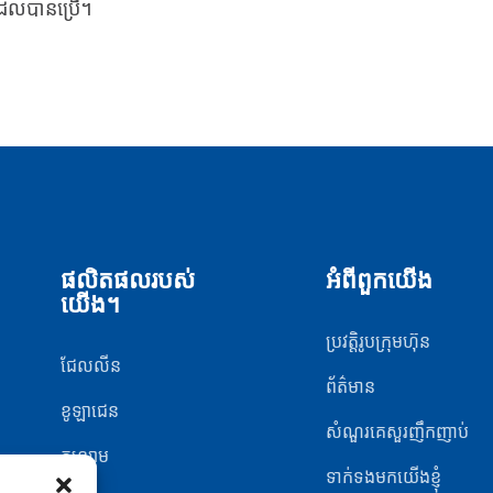
ណដែលបានប្រើ។
ផលិតផលរបស់
អំពីពួកយើង
យើង។
ប្រវត្តិរូបក្រុមហ៊ុន
ជែលលីន
ព័ត៌មាន
ខូឡាជេន
សំណួរគេសួរញឹកញាប់
កន្សោម
ទាក់ទងមកយើងខ្ញុំ