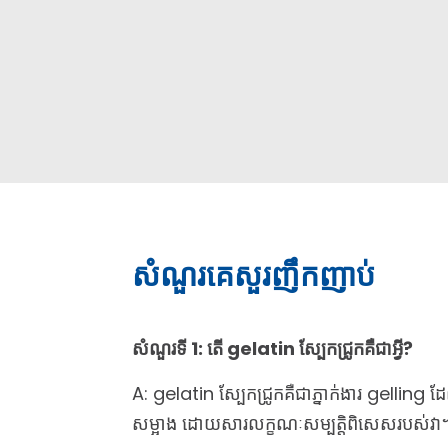
សំណួរគេសួរញឹកញាប់
សំណួរទី 1: តើ gelatin ស្បែកជ្រូកគឺជាអ្វី?
A: gelatin ស្បែកជ្រូកគឺជាភ្នាក់ងារ gelling 
សម្អាង ដោយសារលក្ខណៈសម្បត្តិពិសេសរបស់វា