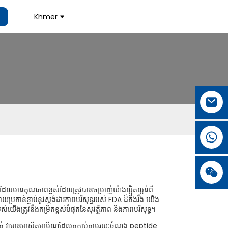
Khmer
.
.
L
L
នដែលមានគុណភាពខ្ពស់ដែលត្រូវបានចម្រាញ់យ៉ាងល្អិតល្អន់ពី
្រកាន់ខ្ជាប់នូវស្តង់ដារភាពបរិសុទ្ធរបស់ FDA ដ៏តឹងរឹង យើង
់យើងត្រូវនឹងកម្រិតខ្ពស់បំផុតនៃសុវត្ថិភាព និងភាពបរិសុទ្ធ។
គត់ វាមានអាស៊ីតអាមីណូដែលតភ្ជាប់តាមរយៈចំណង peptide