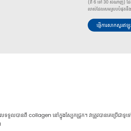
(ពី 6 ទៅ 30 សំណាញ់) ដែល
លាស់ដែលសមស្របបំផុតនឹងត
ផ្ញើការសាកសួរឥឡូ
ដែលទទួលបានពី collagen នៅក្នុងស្បែកជ្រូក។ វាត្រូវបានគេប្រើជាទូ
។